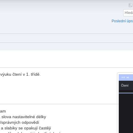
Poslední úpr
výuku čtení v 1. třídě.
lam
slova nastavitelné délky
h/správných odpovědí
 a slabiky se opakují častěji