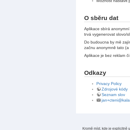
Možnost nastavit 
O sběru dat
Aplikace sbírá anonymní
trvá vygenerovat slovo/sl
Do budoucna by mě zajíma
začnu anonymně tato (a 
Aplikace je bez reklam č
Odkazy
Privacy Policy
Zdrojové kódy
Seznam slov
jan+cteni@kala
Kromě míst, kde je explicitně 