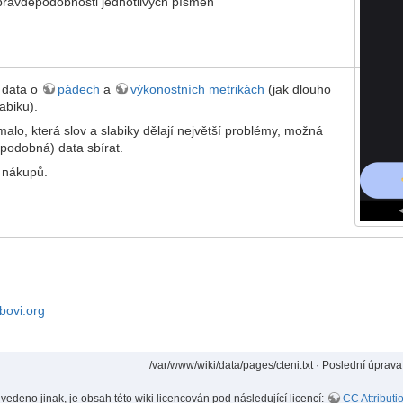
pravděpodobnosti jednotlivých písmen
 data o
pádech
a
výkonostních metrikách
(jak dlouho
abiku).
lo, která slov a slabiky dělají největší problémy, možná
podobná) data sbírat.
i nákupů.
bovi.org
/var/www/wiki/data/pages/cteni.txt
· Poslední úprava
uvedeno jinak, je obsah této wiki licencován pod následující licencí:
CC Attributi