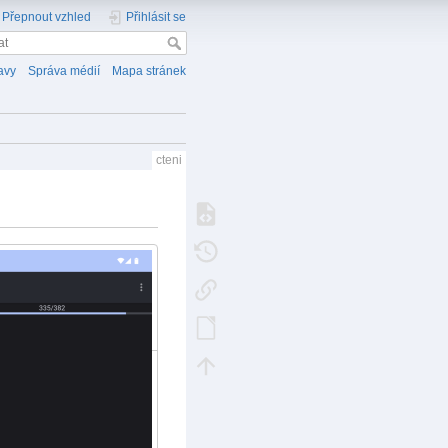
Přepnout vzhled
Přihlásit se
avy
Správa médií
Mapa stránek
cteni