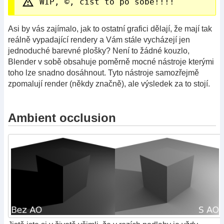
WIP, ©, číst to po sobě!!!!
Asi by vás zajímalo, jak to ostatní grafici dělají, že mají tak
reálně vypadající rendery a Vám stále vycházejí jen
jednoduché barevné plošky? Není to žádné kouzlo,
Blender v sobě obsahuje poměrně mocné nástroje kterými
toho lze snadno dosáhnout. Tyto nástroje samozřejmě
zpomalují render (někdy značně), ale výsledek za to stojí.
Ambient occlusion