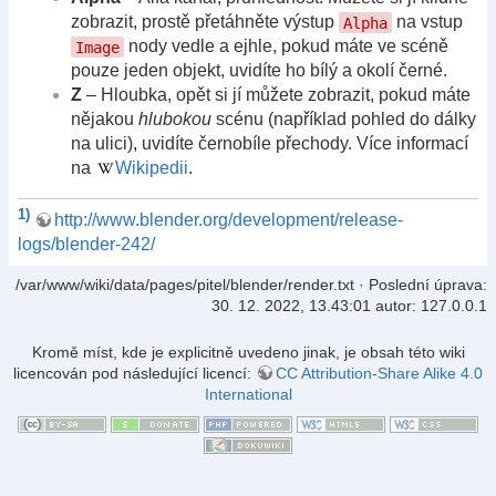
zobrazit, prostě přetáhněte výstup
na vstup
Alpha
nody vedle a ejhle, pokud máte ve scéně
Image
pouze jeden objekt, uvidíte ho bílý a okolí černé.
Z
– Hloubka, opět si jí můžete zobrazit, pokud máte
nějakou
hlubokou
scénu (například pohled do dálky
na ulici), uvidíte černobíle přechody. Více informací
na
Wikipedii
.
1)
http://www.blender.org/development/release-
logs/blender-242/
/var/www/wiki/data/pages/pitel/blender/render.txt
· Poslední úprava:
30. 12. 2022, 13.43:01
autor:
127.0.0.1
Kromě míst, kde je explicitně uvedeno jinak, je obsah této wiki
licencován pod následující licencí:
CC Attribution-Share Alike 4.0
International