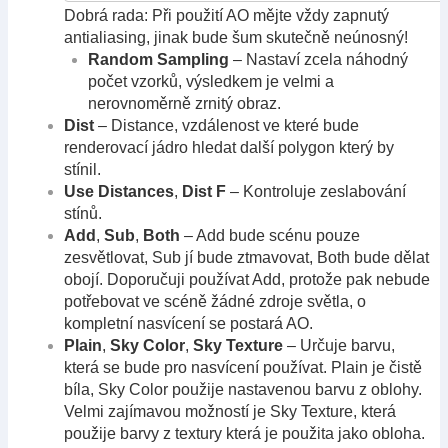
Dobrá rada: Při použití AO mějte vždy zapnutý
antialiasing, jinak bude šum skutečně neúnosný!
Random Sampling
– Nastaví zcela náhodný
počet vzorků, výsledkem je velmi a
nerovnoměrně zrnitý obraz.
Dist
– Distance, vzdálenost ve které bude
renderovací jádro hledat další polygon který by
stínil.
Use Distances
,
Dist F
– Kontroluje zeslabování
stínů.
Add
,
Sub
,
Both
– Add bude scénu pouze
zesvětlovat, Sub jí bude ztmavovat, Both bude dělat
obojí. Doporučuji používat Add, protože pak nebude
potřebovat ve scéně žádné zdroje světla, o
kompletní nasvícení se postará AO.
Plain
,
Sky Color
,
Sky Texture
– Určuje barvu,
která se bude pro nasvícení používat. Plain je čistě
bíla, Sky Color použije nastavenou barvu z oblohy.
Velmi zajímavou možností je Sky Texture, která
použije barvy z textury která je použita jako obloha.