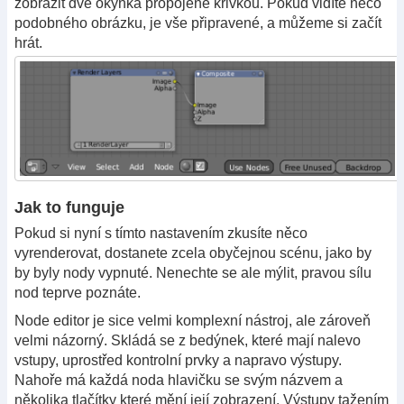
zobrazit dvě okýnka propojené křivkou. Pokud vidíte něco
podobného obrázku, je vše připravené, a můžeme si začít
hrát.
Jak to funguje
Pokud si nyní s tímto nastavením zkusíte něco
vyrenderovat, dostanete zcela obyčejnou scénu, jako by
by byly nody vypnuté. Nenechte se ale mýlit, pravou sílu
nod teprve poznáte.
Node editor je sice velmi komplexní nástroj, ale zároveň
velmi názorný. Skládá se z bedýnek, které mají nalevo
vstupy, uprostřed kontrolní prvky a napravo výstupy.
Nahoře má každá noda hlavičku se svým názvem a
několika tlačítky které mění její zobrazení. Výstupy tažením