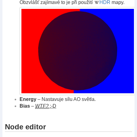
Obzvlášť zajímavé to je při použití
HDR
mapy.
Energy
– Nastavuje sílu AO světla.
Bias
–
WTF?
:-D
Node editor