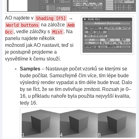
AO najdete v
→
Shading [F5]
na záložce
World buttons
Amb
, vedle záložky s
. Na
Occ
Mist
panelu najdete několik
možností jak AO nastavit, teď si
je postupně projdeme a
vysvětlíme k čemu slouží.
Samples
– Nastavuje počet vzorků se kterými se
bude počítat. Samozřejmě čím více, tím lépe bude
výsledný render vypadat a tím déle bude trvat. Dalo
by se říct, že se tím ovlivňuje zrnitost. Rozsah je 0–
16, u příkladu nahoře byla použita nejvyšší kvalita,
tedy 16.