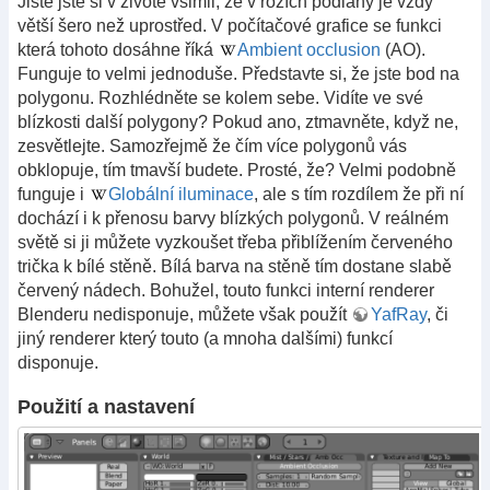
Jistě jste si v životě všimli, že v rozích podlahy je vždy
větší šero než uprostřed. V počítačové grafice se funkci
která tohoto dosáhne říká
Ambient occlusion
(AO).
Funguje to velmi jednoduše. Představte si, že jste bod na
polygonu. Rozhlédněte se kolem sebe. Vidíte ve své
blízkosti další polygony? Pokud ano, ztmavněte, když ne,
zesvětlejte. Samozřejmě že čím více polygonů vás
obklopuje, tím tmavší budete. Prosté, že? Velmi podobně
funguje i
Globální iluminace
, ale s tím rozdílem že při ní
dochází i k přenosu barvy blízkých polygonů. V reálném
světě si ji můžete vyzkoušet třeba přiblížením červeného
trička k bílé stěně. Bílá barva na stěně tím dostane slabě
červený nádech. Bohužel, touto funkci interní renderer
Blenderu nedisponuje, můžete však použít
YafRay
, či
jiný renderer který touto (a mnoha dalšími) funkcí
disponuje.
Použití a nastavení