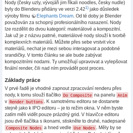
Nody (česky uzly, vývojáři jim říkali noodles, česky nudle)
1)
byly do Blenderu přidány ve verzi 2.42
jako důsledek
výroby filmu
Elephants Dream
. Od té doby je Blender
považován za schopný profesionálního nasazení. Nody
lze rozdělit do dvou kategorií: materiálové a kompozitní.
Jak už je z názvu patrné, materiálové nody slouží k tvorbě
komplexních materiálů. Můžete přes sebe vrstvit více
materiálů, nechat je mezi sebou interagovat a podobné
srandičky. V tomto článku se ale bude zabývat
kompozitními nodami. Ty umožňují upravovat a vylepšovat
finální render, čili nad ním provádět post proces.
Základy práce
V prvé řadě je vhodné zapnout zpracování renderu přes
nody, k tomu slouží tlačítko
na panelu
Do Composite
Anim
v
. K samotnému editoru se dostanete
Render buttons
stejně jako k IPO editoru – je to režim okna. V něm byste
zatím měli vidět pouze prázdný grid. V hlavičce editoru
jsou dvě tlačítka s ikonami, stiskněte to druhé, nadepsané
a hned vedle
. Měly by se
Composite Nodes
Use Nodes