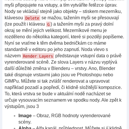
myši připojujete na vstupy, a tím vytváříte řetězce úprav.
Nody se vkládají stejně jako objekty – stiskem mezerníku,
klávesou
se mažou, tažením myši se přesouvají
Delete
(lze použít i klávesu
) a tažením myši za pravý dolní
G
okraj se mění jejich velikost. Mezerníkové menu je
rozděleno do několika kategorií, které si později popíšeme.
Nyní se vraťme k těm dvěma bedničkám co máme
standardně v editoru po jeho zapnutí. Noda vlevo s
názvem
představuje vstupní data o právě
Render Layers
vyrenderované scéně. Ze slova Layers v názvu vyplývá
další důležité změna v Blenderu – vrstvy. Ano, Blender
také dispnuje vrstavmi jako jsou ve Photoshopu nebo
GIMPu. Můžete si tak zvlášť renderovat a upravovat
například pozadí a popředí, či klidně složitější kompozice.
To, která vrstva se bude v aktuální nodě nacházet se
určuje vysouvacím seznamem ve spodku nody. Ale zpět k
výstupům, jsou 3
Image
– Obraz, RGB hodnoty vyrenderované
scény.
Alpha
– Alfa kanál, průhlednost. Můžete si jí klidně