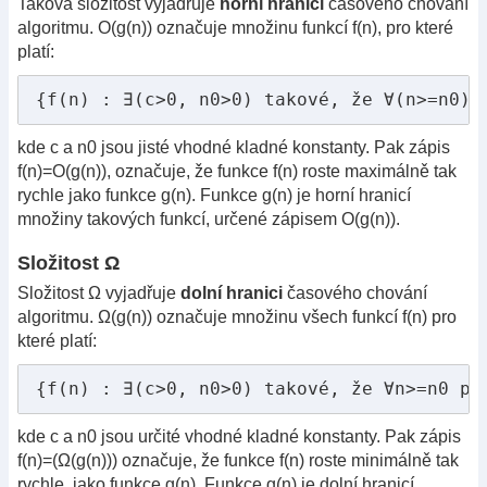
Taková složitost vyjadřuje
horní hranici
časového chování
algoritmu. O(g(n)) označuje množinu funkcí f(n), pro které
platí:
{f(n) : ∃(c>0, n0>0) takové, že ∀(n>=n0) 
kde c a n0 jsou jisté vhodné kladné konstanty. Pak zápis
f(n)=O(g(n)), označuje, že funkce f(n) roste maximálně tak
rychle jako funkce g(n). Funkce g(n) je horní hranicí
množiny takových funkcí, určené zápisem O(g(n)).
Složitost Ω
Složitost Ω vyjadřuje
dolní hranici
časového chování
algoritmu. Ω(g(n)) označuje množinu všech funkcí f(n) pro
které platí:
{f(n) : ∃(c>0, n0>0) takové, že ∀n>=n0 pl
kde c a n0 jsou určité vhodné kladné konstanty. Pak zápis
f(n)=(Ω(g(n))) označuje, že funkce f(n) roste minimálně tak
rychle, jako funkce g(n). Funkce g(n) je dolní hranicí