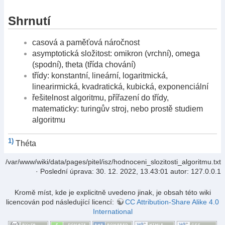
Shrnutí
casová a paměťová náročnost
asymptotická složitost: omikron (vrchní), omega
(spodní), theta (třída chování)
třídy: konstantní, lineární, logaritmická,
linearirmická, kvadratická, kubická, exponenciální
řešitelnost algoritmu, přířazení do třídy,
matematicky: turingův stroj, nebo prostě studiem
algoritmu
1)
Théta
/var/www/wiki/data/pages/pitel/isz/hodnoceni_slozitosti_algoritmu.txt
· Poslední úprava:
30. 12. 2022, 13.43:01
autor:
127.0.0.1
Kromě míst, kde je explicitně uvedeno jinak, je obsah této wiki
licencován pod následující licencí:
CC Attribution-Share Alike 4.0
International