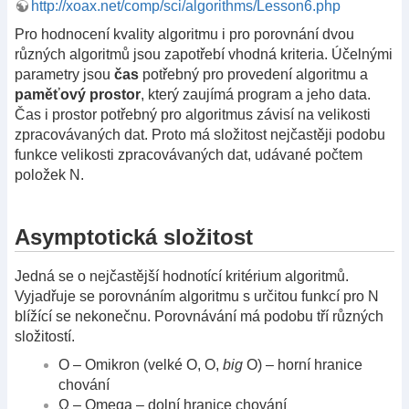
http://xoax.net/comp/sci/algorithms/Lesson6.php
Pro hodnocení kvality algoritmu i pro porovnání dvou
různých algoritmů jsou zapotřebí vhodná kriteria. Účelnými
parametry jsou
čas
potřebný pro provedení algoritmu a
paměťový prostor
, který zaujímá program a jeho data.
Čas i prostor potřebný pro algoritmus závisí na velikosti
zpracovávaných dat. Proto má složitost nejčastěji podobu
funkce velikosti zpracovávaných dat, udávané počtem
položek N.
Asymptotická složitost
Jedná se o nejčastější hodnotící kritérium algoritmů.
Vyjadřuje se porovnáním algoritmu s určitou funkcí pro N
blížící se nekonečnu. Porovnávání má podobu tří různých
složitostí.
O – Omikron (velké O, O,
big
O) – horní hranice
chování
Ω – Omega – dolní hranice chování