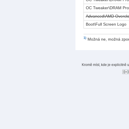
OC Tweaker\DRAM Prof
Advanced\AMD Overcloc
Boot\Full Screen Logo
1)
Možná ne, možná zpom
Kromě míst, kde je explicitně 