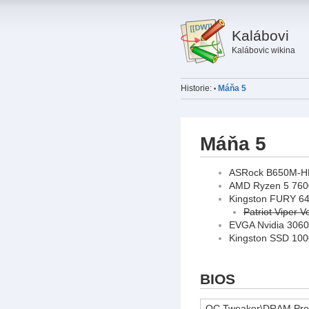
Kalábovi
Kalábovic wikina
Historie:
Máňa 5
•
Máňa 5
ASRock B650M-HD
AMD Ryzen 5 7600
Kingston FURY 6
Patriot Vipe
EVGA Nvidia 3060 
Kingston SSD 10
BIOS
OC Tweaker\DRAM Profil