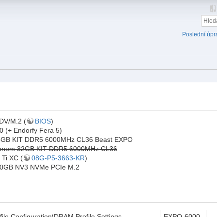
Poslední úpr
V/M.2 (
BIOS
)
 (+ Endorfy Fera 5)
4GB KIT DDR5 6000MHz CL36 Beast EXPO
r Venom 32GB KIT DDR5 6000MHz CL36
Ti XC (
08G-P5-3663-KR
)
00GB NV3 NVMe PCIe M.2
e Configuration\DRAM Profile Settings
EXPO-6000