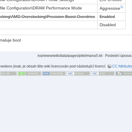
1)
ile Configuration\DRAM Performance Mode
Aggressive
king\AMD Overclocking\Precision Boost Overdrive
Enabled
Disabled
aluje boot
/var/www/wiki/data/pages/pitel/mana5.txt
· Poslední úprava
uvedeno jinak, je obsah této wiki licencován pod následující licencí:
CC Attributi