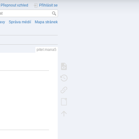
Přepnout vzhled
Přihlásit se
avy
Správa médií
Mapa stránek
pitel:mana5