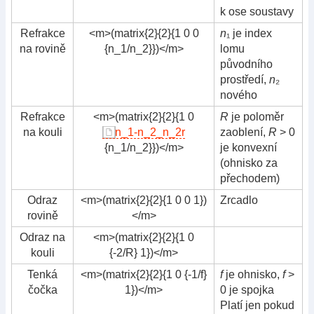
k ose soustavy
Refrakce
<m>(matrix{2}{2}{1 0 0
n
₁ je index
na rovině
{n_1/n_2}})</m>
lomu
původního
prostředí,
n
₂
nového
Refrakce
<m>(matrix{2}{2}{1 0
R
je poloměr
na kouli
n_1-n_2_n_2r
zaoblení,
R
> 0
{n_1/n_2}})</m>
je konvexní
(ohnisko za
přechodem)
Odraz
<m>(matrix{2}{2}{1 0 0 1})
Zrcadlo
rovině
</m>
Odraz na
<m>(matrix{2}{2}{1 0
kouli
{-2/R} 1})</m>
Tenká
<m>(matrix{2}{2}{1 0 {-1/f}
f
je ohnisko,
f
>
čočka
1})</m>
0 je spojka
Platí jen pokud