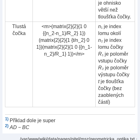
je ohnisko
větší než
tloušťka čočky.
Tlustá
<m>(matrix{2}{2}{1 0
n
₁ je index
čočka
{{n_2-n_1}/R_2} 1})
lomu okolí
(matrix{2}{2}{1 {t/n_2} 0
n
₂ je index
1})(matrix{2}{2}{1 0 {{n_1-
lomu čočky
n_2}/R_1} 1})</m>
R
₁ je poloměr
vstupu čočky
R
₂ je poloměr
výstupu čočky
t
je tloušťka
čočky (bez
zaoblených
částí)
1)
Příklad dole je super
2)
AD
−
BC
/var/www/wiki/data/pages/pitel/msz/geometricka_optika.txt
·