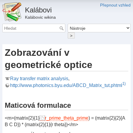
Přepnout vzhled
Kalábovi
Kalábovic wikina
>
Zobrazování v
geometrické optice
Ray transfer matrix analysis
,
1)
http://www.photonics.byu.edu/ABCD_Matrix_tut.phtml
Maticová formulace
<m>(matrix{2}{1}
r_prime_theta_prime
) = (matrix{2}{2}{A
B C D}) * (matrix{2}{1}{r theta})</m>