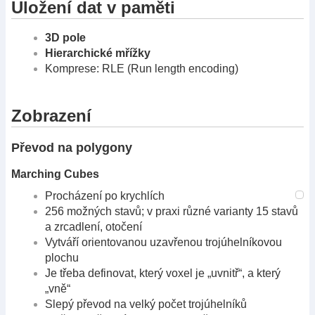
Uložení dat v paměti
3D pole
Hierarchické mřížky
Komprese: RLE (Run length encoding)
Zobrazení
Převod na polygony
Marching Cubes
Procházení po krychlích
256 možných stavů; v praxi různé varianty 15 stavů
a zrcadlení, otočení
Vytváří orientovanou uzavřenou trojúhelníkovou
plochu
Je třeba definovat, který voxel je „uvnitř“, a který
„vně“
Slepý převod na velký počet trojúhelníků