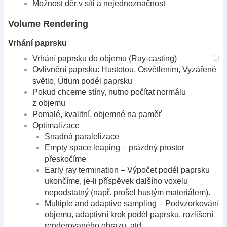
Možnost děr v síti a nejednoznačnost
Volume Rendering
Vrhání paprsku
Vrhání paprsku do objemu (Ray-casting)
Ovlivnění paprsku: Hustotou, Osvětlením, Vyzářené
světlo, Útlum podél paprsku
Pokud chceme stíny, nutno počítat normálu
z objemu
Pomalé, kvalitní, objemné na paměť
Optimalizace
Snadná paralelizace
Empty space leaping – prázdný prostor
přeskočíme
Early ray termination – Výpočet podél paprsku
ukončíme, je-li příspěvek dalšího voxelu
nepodstatný (např. prošel hustým materiálem).
Multiple and adaptive sampling – Podvzorkování
objemu, adaptivní krok podél paprsku, rozlišení
renderovaného obrazu, atd.