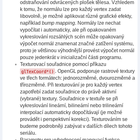
odstraňování odvrácených plošek tělesa. Vzhledem
k tomu, že normálu lze pro každý vertex zadat
libovolně, je možné aplikovat různé grafické efekty,
například
bump mapping
. Normály lze nechat
vypočítat i automaticky, ale při opakovaném
vykreslování rozsáhlých scén může opakovaný
výpočet normál znamenat značné zatížení systému,
proto je většinou výhodnější provést výpočet normál
pouze jedenkrát v inicializační části programu.
Texturovací souřadnice pomocí příkazu
. OpenGL podporuje rastrové textury
glTexCoord*()
ve třech formátech: jednorozměrné, dvourozměrné a
třírozměrné. Při texturování je pro každý vertex
zapotřebí zadat souřadnice do právě aktivní
(vybrané) textury. Souřadnice v textuře se při
vykreslování lineární, bilineární nebo trilineární
interpolací automaticky dopočítávají (je možné
provádět i perspektivní korekci). Texturováním se
budeme podrobněji zabývat v dalších dílech tohoto
seriálu.
Parametry pro vyhodnocení mapovací funkce