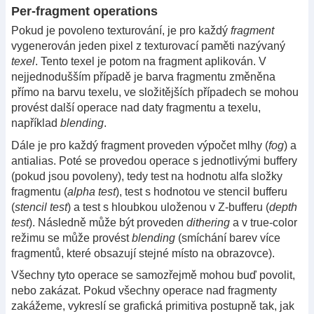
Per-fragment operations
Pokud je povoleno texturování, je pro každý
fragment
vygenerován jeden pixel z texturovací paměti nazývaný
texel
. Tento texel je potom na fragment aplikován. V
nejjednodušším případě je barva fragmentu změněna
přímo na barvu texelu, ve složitějších případech se mohou
provést další operace nad daty fragmentu a texelu,
například
blending
.
Dále je pro každý fragment proveden výpočet mlhy (
fog
) a
antialias. Poté se provedou operace s jednotlivými buffery
(pokud jsou povoleny), tedy test na hodnotu alfa složky
fragmentu (
alpha test
), test s hodnotou ve stencil bufferu
(
stencil test
) a test s hloubkou uloženou v Z-bufferu (
depth
test
). Následně může být proveden
dithering
a v true-color
režimu se může provést
blending
(smíchání barev více
fragmentů, které obsazují stejné místo na obrazovce).
Všechny tyto operace se samozřejmě mohou buď povolit,
nebo zakázat. Pokud všechny operace nad fragmenty
zakážeme, vykreslí se grafická primitiva postupně tak, jak