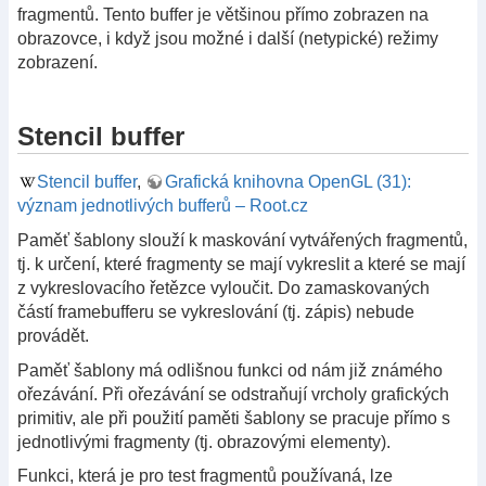
fragmentů. Tento buffer je většinou přímo zobrazen na
obrazovce, i když jsou možné i další (netypické) režimy
zobrazení.
Stencil buffer
Stencil buffer
,
Grafická knihovna OpenGL (31):
význam jednotlivých bufferů – Root.cz
Paměť šablony slouží k maskování vytvářených fragmentů,
tj. k určení, které fragmenty se mají vykreslit a které se mají
z vykreslovacího řetězce vyloučit. Do zamaskovaných
částí framebufferu se vykreslování (tj. zápis) nebude
provádět.
Paměť šablony má odlišnou funkci od nám již známého
ořezávání. Při ořezávání se odstraňují vrcholy grafických
primitiv, ale při použití paměti šablony se pracuje přímo s
jednotlivými fragmenty (tj. obrazovými elementy).
Funkci, která je pro test fragmentů používaná, lze