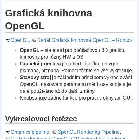
Grafická knihovna
OpenGL
OpenGL
,
Seriál Grafická knihovna OpenGL – Root.cz
OpenGL
– standard pro počítačovou 3D grafiku,
knihovny pro různý HW a
OS
.
Grafická primitiva
jsou bod, úsečka, polygon,
pixmapa, bitmapa. Pomocí těchto se vše vykresluje.
Stavový stroj
je základním principem vykreslování
OpenGL, nastavení parametrů mění stav stroje a je
dále používáno až do další změny.
Neobsahuje žádné funkce pro práci s okny ani
GUI
.
Vykreslovací řetězec
Graphics pipeline
,
OpenGL Rendering Pipeline
,
Grafická knihovna OpenGL (11): vykreslovací řetězec –