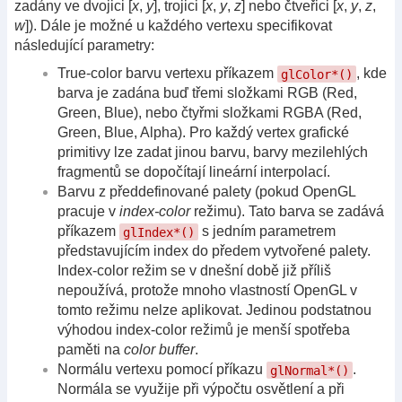
zadány ve dvojici [
x
,
y
], trojici [
x
,
y
,
z
] nebo čtveřici [
x
,
y
,
z
,
w
]). Dále je možné u každého vertexu specifikovat
následující parametry:
True-color barvu vertexu příkazem
, kde
glColor*()
barva je zadána buď třemi složkami RGB (Red,
Green, Blue), nebo čtyřmi složkami RGBA (Red,
Green, Blue, Alpha). Pro každý vertex grafické
primitivy lze zadat jinou barvu, barvy mezilehlých
fragmentů se dopočítají lineární interpolací.
Barvu z předdefinované palety (pokud OpenGL
pracuje v
index-color
režimu). Tato barva se zadává
příkazem
s jedním parametrem
glIndex*()
představujícím index do předem vytvořené palety.
Index-color režim se v dnešní době již příliš
nepoužívá, protože mnoho vlastností OpenGL v
tomto režimu nelze aplikovat. Jedinou podstatnou
výhodou index-color režimů je menší spotřeba
paměti na
color buffer
.
Normálu vertexu pomocí příkazu
.
glNormal*()
Normála se využije při výpočtu osvětlení a při