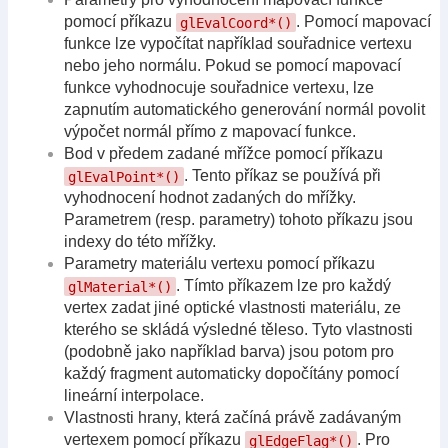
pomocí příkazu
. Pomocí mapovací
glEvalCoord*()
funkce lze vypočítat například souřadnice vertexu
nebo jeho normálu. Pokud se pomocí mapovací
funkce vyhodnocuje souřadnice vertexu, lze
zapnutím automatického generování normál povolit
výpočet normál přímo z mapovací funkce.
Bod v předem zadané mřížce pomocí příkazu
. Tento příkaz se používá při
glEvalPoint*()
vyhodnocení hodnot zadaných do mřížky.
Parametrem (resp. parametry) tohoto příkazu jsou
indexy do této mřížky.
Parametry materiálu vertexu pomocí příkazu
. Tímto příkazem lze pro každý
glMaterial*()
vertex zadat jiné optické vlastnosti materiálu, ze
kterého se skládá výsledné těleso. Tyto vlastnosti
(podobně jako například barva) jsou potom pro
každý fragment automaticky dopočítány pomocí
lineární interpolace.
Vlastnosti hrany, která začíná právě zadávaným
vertexem pomocí příkazu
. Pro
glEdgeFlag*()