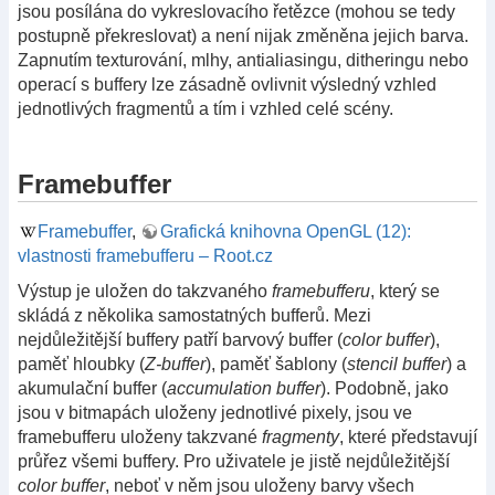
jsou posílána do vykreslovacího řetězce (mohou se tedy
postupně překreslovat) a není nijak změněna jejich barva.
Zapnutím texturování, mlhy, antialiasingu, ditheringu nebo
operací s buffery lze zásadně ovlivnit výsledný vzhled
jednotlivých fragmentů a tím i vzhled celé scény.
Framebuffer
Framebuffer
,
Grafická knihovna OpenGL (12):
vlastnosti framebufferu – Root.cz
Výstup je uložen do takzvaného
framebufferu
, který se
skládá z několika samostatných bufferů. Mezi
nejdůležitější buffery patří barvový buffer (
color buffer
),
paměť hloubky (
Z-buffer
), paměť šablony (
stencil buffer
) a
akumulační buffer (
accumulation buffer
). Podobně, jako
jsou v bitmapách uloženy jednotlivé pixely, jsou ve
framebufferu uloženy takzvané
fragmenty
, které představují
průřez všemi buffery. Pro uživatele je jistě nejdůležitější
color buffer
, neboť v něm jsou uloženy barvy všech