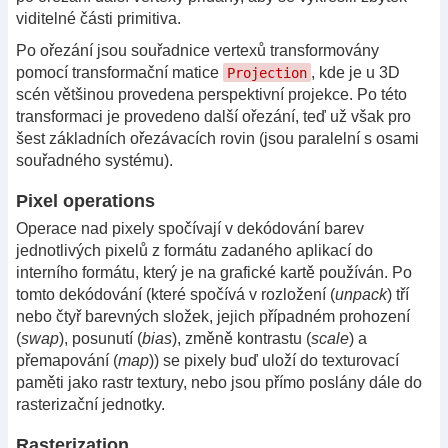
viditelné části primitiva.
Po ořezání jsou souřadnice vertexů transformovány
pomocí transformační matice
, kde je u 3D
Projection
scén většinou provedena perspektivní projekce. Po této
transformaci je provedeno další ořezání, teď už však pro
šest základních ořezávacích rovin (jsou paralelní s osami
souřadného systému).
Pixel operations
Operace nad pixely spočívají v dekódování barev
jednotlivých pixelů z formátu zadaného aplikací do
interního formátu, který je na grafické kartě používán. Po
tomto dekódování (které spočívá v rozložení (
unpack
) tří
nebo čtyř barevných složek, jejich případném prohození
(
swap
), posunutí (
bias
), změně kontrastu (
scale
) a
přemapování (
map
)) se pixely buď uloží do texturovací
paměti jako rastr textury, nebo jsou přímo poslány dále do
rasterizační jednotky.
Rasterization