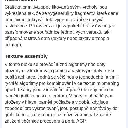
Grafická primitiva specifikovaná svými vrcholy jsou
vykreslena tak, že se vygenerují ty fragmenty, které dané
primitivum pokrývá. Toto vygenerování se nazývá
rasterizace
. Při rasterizaci je zapotřebí brát v úvahu jak
transformované souřadnice jednotlivých vertexů, tak i
případná rastrová data (textury nebo pixely bitmap a
pixmap).
Texture assembly
V tomto bloku se provádí různé algoritmy nad daty
uloženými v texturovací paměti a rastrovými daty, která
posílá aplikace. Jedná se většinou o jednoduché (a tím i
rychlé) algoritmy pro kombinování více textur, mipmaping
apod. Textury jsou v ideálním případě uloženy přímo v
paměti grafického akcelerátoru. V horším případě jsou
uloženy v hlavní paměti počítače a v době, kdy jsou
zapotřebí pro vykreslování, jsou postupně nahrávány do
grafického akcelerátoru, což může znamenat značné
zatížení sběrnice procesoru a portu AGP.