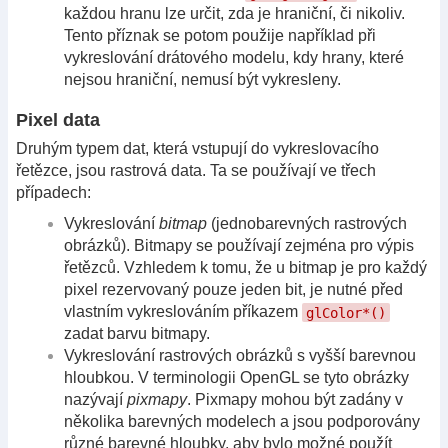
každou hranu lze určit, zda je hraniční, či nikoliv.
Tento příznak se potom použije například při
vykreslování drátového modelu, kdy hrany, které
nejsou hraniční, nemusí být vykresleny.
Pixel data
Druhým typem dat, která vstupují do vykreslovacího
řetězce, jsou rastrová data. Ta se používají ve třech
případech:
Vykreslování
bitmap
(jednobarevných rastrových
obrázků). Bitmapy se používají zejména pro výpis
řetězců. Vzhledem k tomu, že u bitmap je pro každý
pixel rezervovaný pouze jeden bit, je nutné před
vlastním vykreslováním příkazem
glColor*()
zadat barvu bitmapy.
Vykreslování rastrových obrázků s vyšší barevnou
hloubkou. V terminologii OpenGL se tyto obrázky
nazývají
pixmapy
. Pixmapy mohou být zadány v
několika barevných modelech a jsou podporovány
různé barevné hloubky, aby bylo možné použít