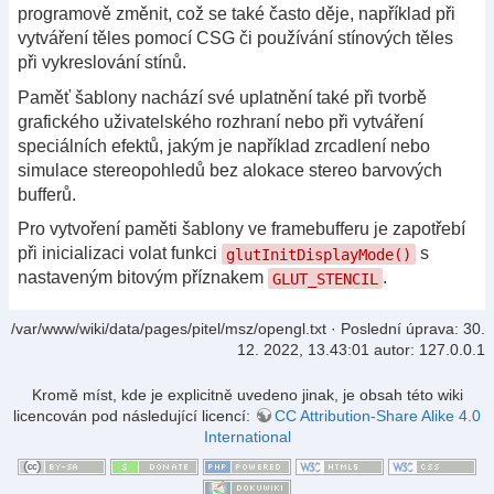
programově změnit, což se také často děje, například při
vytváření těles pomocí CSG či používání stínových těles
při vykreslování stínů.
Paměť šablony nachází své uplatnění také při tvorbě
grafického uživatelského rozhraní nebo při vytváření
speciálních efektů, jakým je například zrcadlení nebo
simulace stereopohledů bez alokace stereo barvových
bufferů.
Pro vytvoření paměti šablony ve framebufferu je zapotřebí
při inicializaci volat funkci
s
glutInitDispla­yMode()
nastaveným bitovým příznakem
.
GLUT_STENCIL
/var/www/wiki/data/pages/pitel/msz/opengl.txt
· Poslední úprava:
30.
12. 2022, 13.43:01
autor:
127.0.0.1
Kromě míst, kde je explicitně uvedeno jinak, je obsah této wiki
licencován pod následující licencí:
CC Attribution-Share Alike 4.0
International