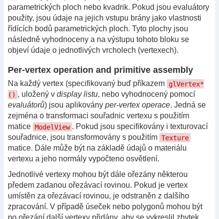
parametrických ploch nebo kvadrik. Pokud jsou evaluátory
použity, jsou údaje na jejich vstupu brány jako vlastnosti
řídících bodů parametrických ploch. Tyto plochy jsou
následně vyhodnoceny a na výstupu tohoto bloku se
objeví údaje o jednotlivých vrcholech (vertexech).
Per-vertex operation and primitive assembly
Na každý vertex (specifikovaný buď příkazem
glVertex*
, uložený v
display listu
, nebo vyhodnocený pomocí
()
evaluátorů
) jsou aplikovány
per-vertex operace
. Jedná se
zejména o transformaci souřadnic vertexu s použitím
matice
. Pokud jsou specifikovány i texturovací
ModelView
souřadnice, jsou transformovány s použitím
Texture
matice. Dále může být na základě údajů o materiálu
vertexu a jeho normály vypočteno osvětlení.
Jednotlivé vertexy mohou být dále ořezány některou
předem zadanou ořezávací rovinou. Pokud je vertex
umístěn za ořezávací rovinou, je odstraněn z dalšího
zpracování. V případě úseček nebo polygonů mohou být
po ořezání další vertexy přidány, aby se vykreslil zbytek