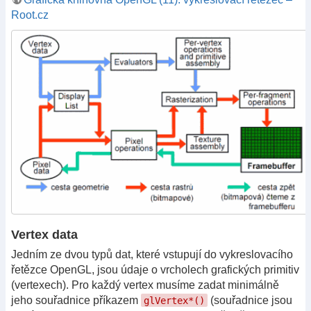
Root.cz
Vertex data
Jedním ze dvou typů dat, které vstupují do vykreslovacího
řetězce OpenGL, jsou údaje o vrcholech grafických primitiv
(vertexech). Pro každý vertex musíme zadat minimálně
jeho souřadnice příkazem
(sou­řadnice jsou
glVertex*()