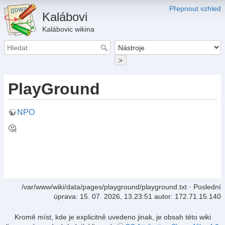
Přepnout vzhled
Kalábovi
Kalábovic wikina
>
PlayGround
NPO
🤔
/var/www/wiki/data/pages/playground/playground.txt
· Poslední
úprava:
15. 07. 2026, 13.23:51
autor:
172.71.15.140
Kromě míst, kde je explicitně uvedeno jinak, je obsah této wiki