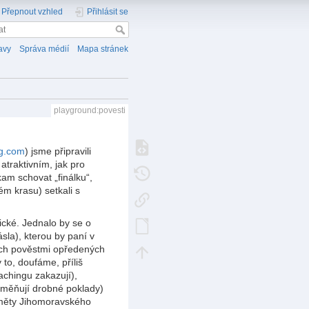
Přepnout vzhled
Přihlásit se
avy
Správa médií
Mapa stránek
playground:povesti
ng.com
) jsme připravili
traktivním, jak pro
kam schovat „finálku“,
m krasu) setkali s
ické. Jednalo by se o
la), kterou by paní v
všech pověstmi opředených
to, doufáme, příliš
achingu zakazují),
yměňují drobné poklady)
dměty Jihomoravského