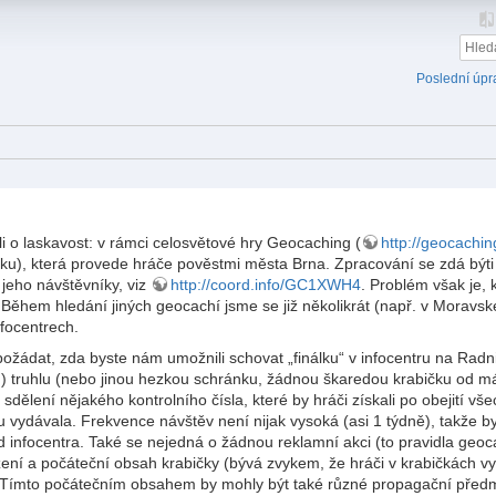
Poslední úpr
 o laskavost: v rámci celosvětové hry Geocaching (
http://geocachi
u), která provede hráče pověstmi města Brna. Zpracování se zdá býti a
 jeho návštěvníky, viz
http://coord.info/GC1XWH4
. Problém však je, 
Během hledání jiných geocachí jsme se již několikrát (např. v Moravské
nfocentrech.
ožádat, zda byste nám umožnili schovat „finálku“ v infocentru na Radn
 truhlu (nebo jinou hezkou schránku, žádnou škaredou krabičku od más
sdělení nějakého kontrolního čísla, které by hráči získali po obejití 
 vydávala. Frekvence návštěv není nijak vysoká (asi 1 týdně), takže by 
infocentra. Také se nejedná o žádnou reklamní akci (to pravidla geoc
ení a počáteční obsah krabičky (bývá zvykem, že hráči v krabičkách v
. Tímto počátečním obsahem by mohly být také různé propagační pře