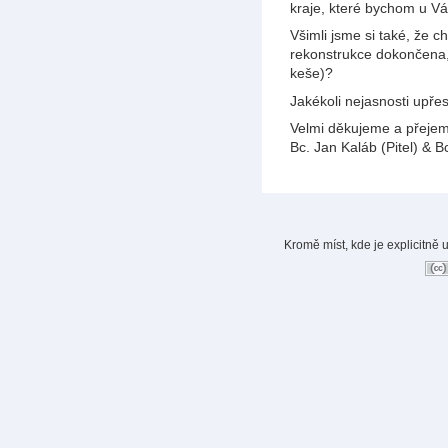
kraje, které bychom u Vás
Všimli jsme si také, že 
rekonstrukce dokončena, 
keše)?
Jakékoli nejasnosti upře
Velmi děkujeme a přeje
Bc. Jan Kaláb (Pitel) & 
Kromě míst, kde je explicitně 