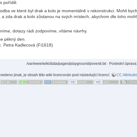
 pořídili.
chodba ve které byl drak a kolo je momentálně v rekonstrukci. Mohli by
a zda drak a kolo zůstanou na svých místech, abychom dle toho mohli u
sníme, dotazy rádi zodpovíme, vítáme návrhy.
me pěkný den.
Bc. Petra Kadlecová (Fi1618)
/var/www/wiki/data/pages/playground/povesti.txt
· Poslední úprava
uvedeno jinak, je obsah této wiki licencován pod následující licencí:
CC Attributi