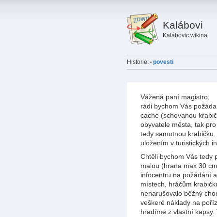
Kalábovi
Kalábovic wikina
Historie:
povesti
•
Vážená paní magistro,
rádi bychom Vás požádali
cache (schovanou krabičk
obyvatele města, tak pro
tedy samotnou krabičku. 
uložením v turistických i
Chtěli bychom Vás tedy p
malou (hrana max 30 cm)
infocentru na požádání a 
místech, hráčům krabičku
nenarušovalo běžný chod 
veškeré náklady na poříz
hradíme z vlastní kapsy