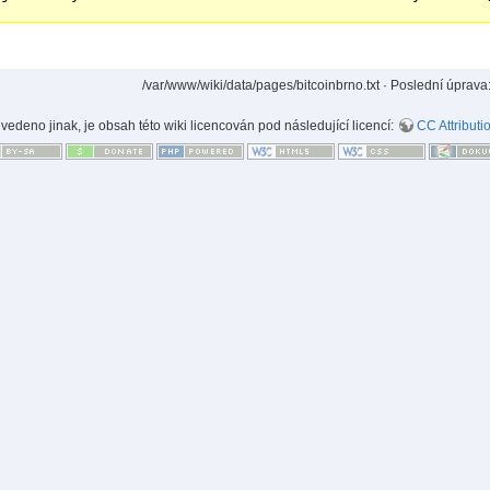
/var/www/wiki/data/pages/bitcoinbrno.txt
· Poslední úprava
uvedeno jinak, je obsah této wiki licencován pod následující licencí:
CC Attributi