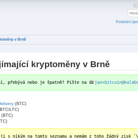
Poslední úpr
yptoměny v Brně
jímající kryptoměny v Brně
bí, přebývá nebo je špatně? Pište na
jan+bitcoin@kalab
Delivery
(BTC)
BTC/LTC)
(BTC)
TC)
uji s nikým na tomto seznamu a nemám z toho žádný zisk ¯