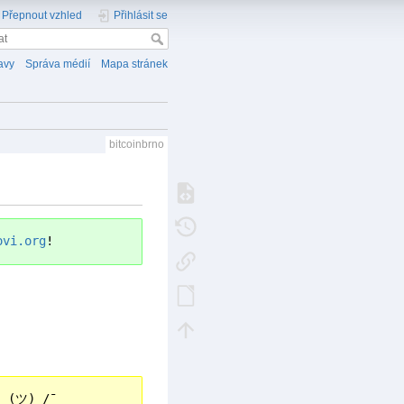
Přepnout vzhled
Přihlásit se
avy
Správa médií
Mapa stránek
bitcoinbrno
ovi.org
!
\_(ツ)_/¯