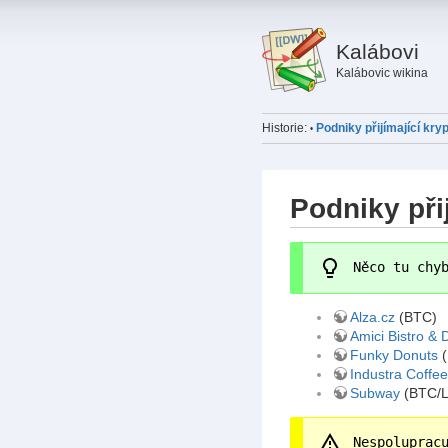
Kalábovi
Kalábovic wikina
Historie:
Podniky přijímající kr
•
Podniky při
Něco tu chy
Alza.cz
(BTC)
Amici Bistro & 
Funky Donuts
(
Industra Coffee
Subway
(BTC/L
Nespoluprac