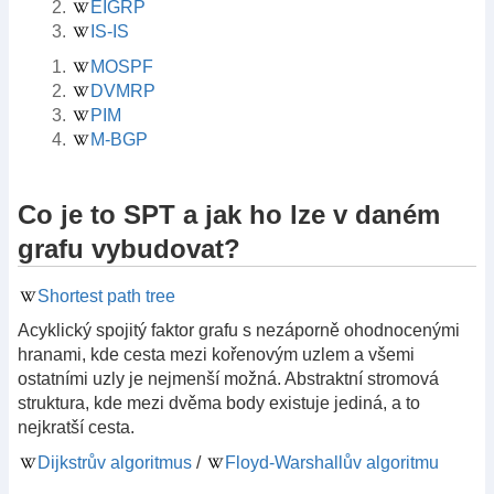
EIGRP
IS-IS
MOSPF
DVMRP
PIM
M-BGP
Co je to SPT a jak ho lze v daném
grafu vybudovat?
Shortest path tree
Acyklický spojitý faktor grafu s nezáporně ohodnocenými
hranami, kde cesta mezi kořenovým uzlem a všemi
ostatními uzly je nejmenší možná. Abstraktní stromová
struktura, kde mezi dvěma body existuje jediná, a to
nejkratší cesta.
Dijkstrův algoritmus
/
Floyd-Warshallův algoritmu