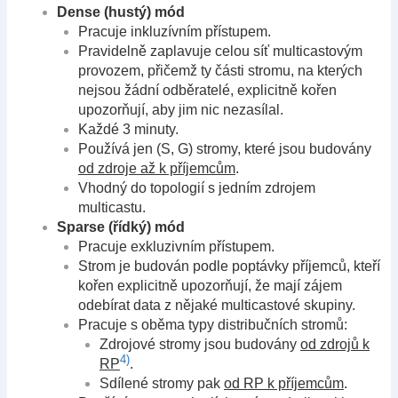
Dense (hustý) mód
Pracuje inkluzívním přístupem.
Pravidelně zaplavuje celou síť multicastovým
provozem, přičemž ty části stromu, na kterých
nejsou žádní odběratelé, explicitně kořen
upozorňují, aby jim nic nezasílal.
Každé 3 minuty.
Používá jen (S, G) stromy, které jsou budovány
od zdroje až k příjemcům
.
Vhodný do topologií s jedním zdrojem
multicastu.
Sparse (řídký) mód
Pracuje exkluzivním přístupem.
Strom je budován podle poptávky příjemců, kteří
kořen explicitně upozorňují, že mají zájem
odebírat data z nějaké multicastové skupiny.
Pracuje s oběma typy distribučních stromů:
Zdrojové stromy jsou budovány
od zdrojů k
4)
RP
.
Sdílené stromy pak
od RP k příjemcům
.