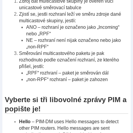
Zdroj dat multicastové skupiny je ověřen vůči
unicastové směrovací tabulce
Zjistí se, jestli rozhraní leží ve směru zdroje dané
multicastové skupiny, jestli:
ANO – rozhraní je označeno jako „Incoming“
nebo „RPF“
NE – rozhraní není nijak označeno nebo jako
„non-RPF“
Směrování multicastového paketu je pak
rozhodnuto podle označení rozhraní, ze kterého
přišel, jestli:
„RPF“ rozhraní – paket je směrován dál
„non-RPF“ rozhraní – paket je zahozen
Vyberte si tři libovolné zprávy PIM a
popište je!
Hello
– PIM-DM uses Hello messages to detect
other PIM routers. Hello messages are sent