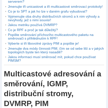
serverem?
Jmenujte tři unicastové a tři multicastové směrovací protokoly!
Co je to SPT a jak ho lze v daném grafu vybudovat?
Vyjmenujte oba druhy distribučních stromů a k nim výhody a
nevýhody, jež s nimi souvisí!
Jakou metriku používá DVMRP?
Co je RPF a proč je tak důležitý?
Popište směrování příchozího multicastového paketu na
směrovači s přihlédnutím k RPF!
Vyberte si tři libovolné zprávy PIM a popište je!
Jmenujte dva módy činnosti PIM, čím se od sebe liší a v jakých
topologiích byste ten který nasadili?
Jakou informaci musí směrovač mít, pokud chce používat
PIMSM?
Multicastové adresování a
směrování, IGMP,
distribuční stromy,
DVMRP, PIM