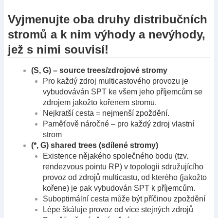
Vyjmenujte oba druhy distribučních
stromů a k nim výhody a nevýhody,
jež s nimi souvisí!
(S, G) – source trees/zdrojové stromy
Pro každý zdroj multicastového provozu je
vybudováván SPT ke všem jeho příjemcům se
zdrojem jakožto kořenem stromu.
Nejkratší cesta = nejmenší zpoždění.
Paměťově náročné – pro každý zdroj vlastní
strom
(*, G) shared trees (sdílené stromy)
Existence nějakého společného bodu (tzv.
rendezvous pointu RP) v topologii sdružujícího
provoz od zdrojů multicastu, od kterého (jakožto
kořene) je pak vybudován SPT k příjemcům.
Suboptimální cesta může být příčinou zpoždění
Lépe škáluje provoz od více stejných zdrojů