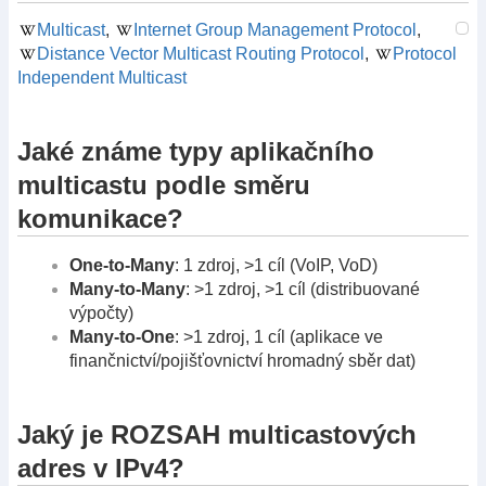
Multicast
,
Internet Group Management Protocol
,
Distance Vector Multicast Routing Protocol
,
Protocol
Independent Multicast
Jaké známe typy aplikačního
multicastu podle směru
komunikace?
One-to-Many
: 1 zdroj, >1 cíl (VoIP, VoD)
Many-to-Many
: >1 zdroj, >1 cíl (distribuované
výpočty)
Many-to-One
: >1 zdroj, 1 cíl (aplikace ve
finančnictví/pojišťovnictví hromadný sběr dat)
Jaký je ROZSAH multicastových
adres v IPv4?