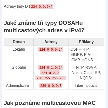
Adresy třídy D (
)
224.0.0.0/4
Jaké známe tři typy DOSAHu
multicastových adres v IPv4?
Dosah
Adresy
Příklady
Lokální
OSPF, RIP,
224.0.0.0/24
EIGRP, PIM,
IGMP, mDNS
Globální
NTP, RSVP,
224.0.1.0/24
–
Nokia, Cisco-RP,
224.0.2.0
NQDS*
238.255.255.255
Administrativní
Interní použití
239.0.0.0/8
Jak poznáme multicastovou MAC