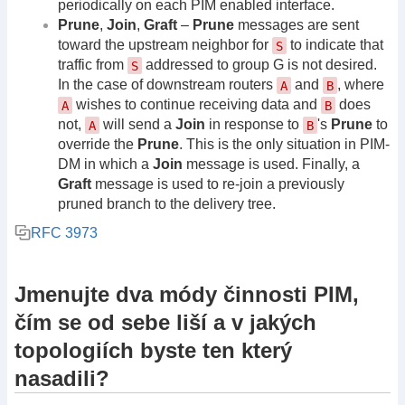
periodically on each PIM enabled interface.
Prune
,
Join
,
Graft
–
Prune
messages are sent
toward the upstream neighbor for
to indicate that
S
traffic from
addressed to group G is not desired.
S
In the case of downstream routers
and
, where
A
B
wishes to continue receiving data and
does
A
B
not,
will send a
Join
in response to
's
Prune
to
A
B
override the
Prune
. This is the only situation in PIM-
DM in which a
Join
message is used. Finally, a
Graft
message is used to re-join a previously
pruned branch to the delivery tree.
RFC 3973
Jmenujte dva módy činnosti PIM,
čím se od sebe liší a v jakých
topologiích byste ten který
nasadili?