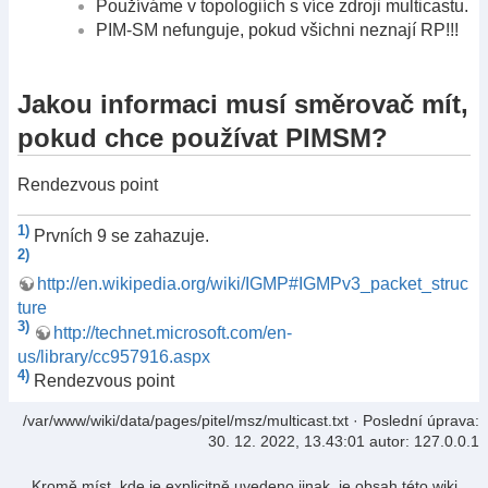
Používáme v topologiích s více zdroji multicastu.
PIM-SM nefunguje, pokud všichni neznají RP!!!
Jakou informaci musí směrovač mít,
pokud chce používat PIMSM?
Rendezvous point
1)
Prvních 9 se zahazuje.
2)
http://en.wikipedia.org/wiki/IGMP#IGMPv3_packet_struc
ture
3)
http://technet.microsoft.com/en-
us/library/cc957916.aspx
4)
Rendezvous point
/var/www/wiki/data/pages/pitel/msz/multicast.txt
· Poslední úprava:
30. 12. 2022, 13.43:01
autor:
127.0.0.1
Kromě míst, kde je explicitně uvedeno jinak, je obsah této wiki