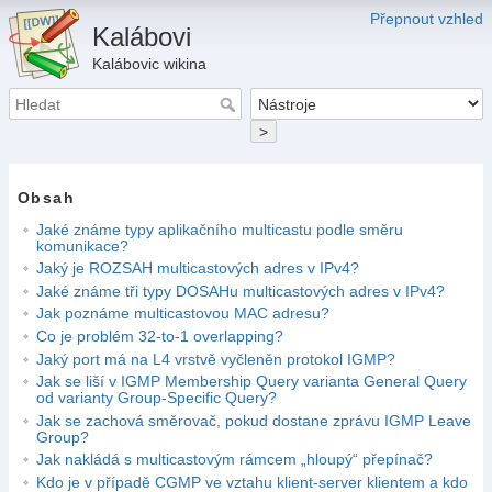
Přepnout vzhled
Kalábovi
Kalábovic wikina
>
Obsah
Jaké známe typy aplikačního multicastu podle směru
komunikace?
Jaký je ROZSAH multicastových adres v IPv4?
Jaké známe tři typy DOSAHu multicastových adres v IPv4?
Jak poznáme multicastovou MAC adresu?
Co je problém 32-to-1 overlapping?
Jaký port má na L4 vrstvě vyčleněn protokol IGMP?
Jak se liší v IGMP Membership Query varianta General Query
od varianty Group-Specific Query?
Jak se zachová směrovač, pokud dostane zprávu IGMP Leave
Group?
Jak nakládá s multicastovým rámcem „hloupý“ přepínač?
Kdo je v případě CGMP ve vztahu klient-server klientem a kdo