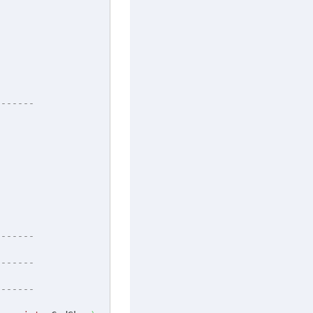
-------
-------
-------
-------