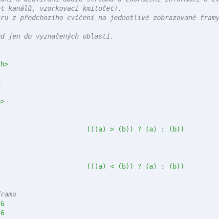
t kanálů, vzorkovací kmitočet).

ru z předchozího cvičení na jednotlivé zobrazované framy
d jen do vyznačených oblastí.

.h>
>
h>
#define max(a,b)			(((a) > (b)) ? (a) : (b))
#define min(a,b)			(((a) < (b)) ? (a) : (b))
framu
WS	256
HS	256