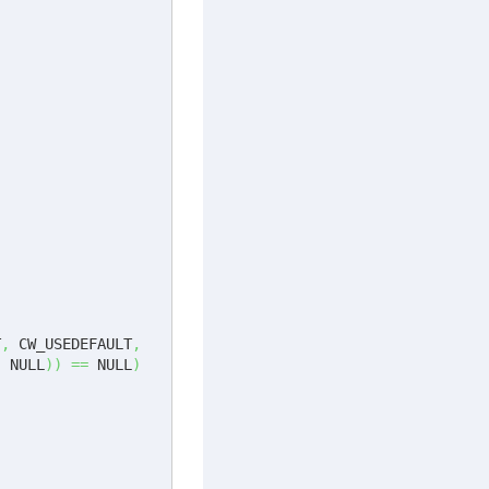
T
,
 CW_USEDEFAULT
,
,
 NULL
)
)
==
 NULL
)