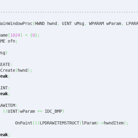
--------------------------------------------------------
MainWindowProc
(
HWND hwnd
,
 UINT uMsg
,
 WPARAM wParam
,
 LPAR
Name
[
1024
]
=
{
0
}
;
AME ofn
;
Msg
)
REATE
:
OnCreate
(
hwnd
)
;
reak
;
AINT
:
reak
;
RAWITEM
:
f
(
(
UINT
)
wParam 
==
 IDC_BMP
)
			OnPaint
(
(
(
LPDRAWITEMSTRUCT
)
lParam
)
->
hwndItem
)
;
reak
;