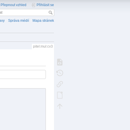
Přepnout vzhled
Přihlásit se
avy
Správa médií
Mapa stránek
pitel:mul:cv3