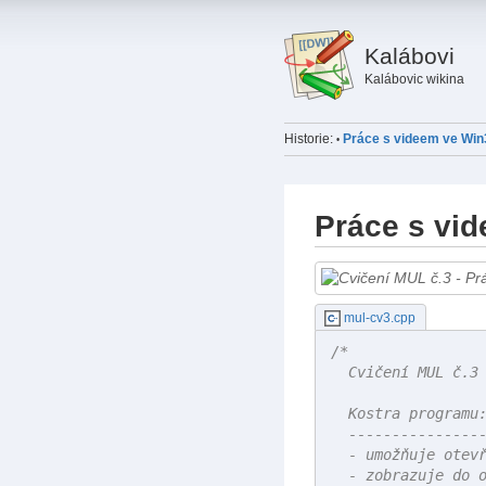
Kalábovi
Kalábovic wikina
Historie:
Práce s videem ve Win
•
Práce s vi
mul-cv3.cpp
/*

  Cvičení MUL č.3 
  Kostra programu:
  ----------------
  - umožňuje otevř
  - zobrazuje do o