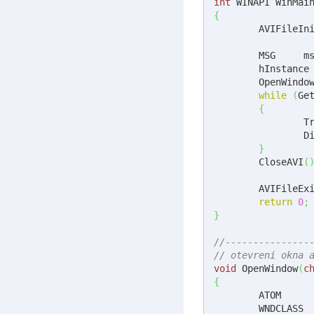
int
 WINAPI WinMai
{
	AVIFileIn
	MSG	
	hInstance
	OpenWindo
while
(
Ge
{
		
		
}
	CloseAVI
(
	AVIFileEx
return
0
;
}
//---------------
// otevreni okna 
void
 OpenWindow
(
c
{