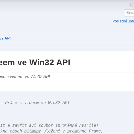
Poslední úpr
32 API
deem ve Win32 API
- Práce s videem ve Win32 API





ít a zavřít avi soubor (proměnná AVIFile)

kna obsah bitmapy uložené v proměnné Frame,
