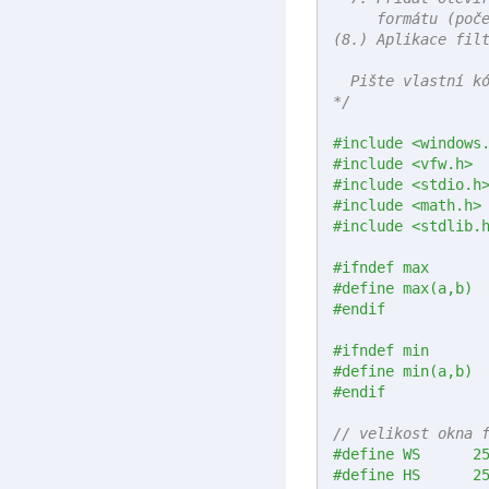
     formátu (poče
(8.) Aplikace filt
  Pište vlastní kó
*/
#include <windows
#include <vfw.h>
#include <stdio.h
#include <math.h>
#include <stdlib.
#ifndef max
#endif
#ifndef min
#endif
// velikost okna 
#define	
#define	