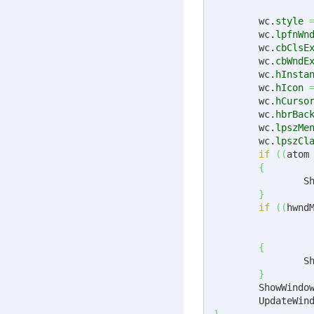
	wc.
style
	wc.
lpfnWn
	wc.
cbClsE
	wc.
cbWndE
	wc.
hInsta
	wc.
hIcon
	wc.
hCurso
	wc.
hbrBac
	wc.
lpszMe
	wc.
lpszCl
if
(
(
atom
{
		
}
if
(
(
hwnd
{
		
}
	ShowWindo
	UpdateWin
}