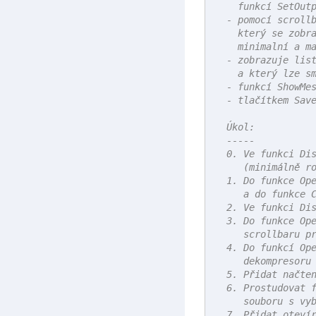
    funkcí SetOutp
  - pomocí scrollb
    který se zobra
    minimalní a ma
  - zobrazuje list
    a který lze sm
  - funkcí ShowMes
  - tlačítkem Save
  Úkol:

  -----

  0. Ve funkci Dis
     (minimálně ro
  1. Do funkce Ope
     a do funkce C
  2. Ve funkci Dis
  3. Do funkce Ope
     scrollbaru pr
  4. Do funkcí Ope
     dekompresoru 
  5. Přidat načten
  6. Prostudovat f
     souboru s vyb
  7. Přidat otevír