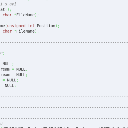
ci s avi
mat
(
)
;
t
char
*
FileName
)
;
ame
(
unsigned
int
 Position
)
;
t
char
*
FileName
)
;
--------------------------------------------------------
ce
;
=
 NULL
;
tream 
=
 NULL
,
tream 
=
 NULL
;
e 
=
 NULL
;
 
=
 NULL
;
--------------------------------------------------------
--------------------------------------------------------
--------------------------------------------------------
mu