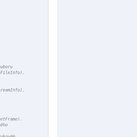
uboru

FileInfo).

reamInfo).





etFrame).

ého

ukovém
