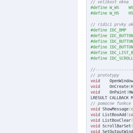
// velikost okna
#defin
#defin
// ridici prvky o
//---------------
// prototypy
void
	OpenWindo
void
	OnCreate
(
void
	OnPaint
(
H
LRESULT	CALLB
// pomocne funkce
void
 ShowMessage
(
void
 ListBoxAdd
(
c
void
 ListBoxClear
void
 ScrollBarSet
void
 SetOutputWin