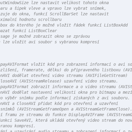
utWindowSize lze nastavit velikost tohoto okna

aru a šipek vleve a vpravo lze vybrat snímek,

zuje do okna, funkcí ScrollBarSet lze nastavit

ximalní hodnotu scrollbaru

box do kterého je možné vložit řádek funkcí ListBoxAdd

azat funkcí ListBoxClear

sage je možné zobrazit okno se zprávou

 lze uložit avi soubor s vybranou kompresí

payAVIFormat vložit kód pro zobrazení informací o avi so
zlišení, framerate, délku) do připraveného listboxu (AVI
nAVI dodělat otevření video streamu (AVIFileGetStream)

loseAVI (AVIStreamRelease) uzavření video streamu.

payAVIFormat zobrazit informace a o video streamu (AVISt
nAVI dodělat nastavení velikosti okna pro bitmapu a mezí
o výběr snímku podle informací získaných z avi souboru.

nAVI a CloseAVI přidat kód pro otevření a uzavření

snímků (AVIStreamGetFrameOpen a AVIStreamGetFrameClose).
í framu ze streamu do funkce DisplayAVIFrame (AVIStreamG
unkci SaveAVI, která ukládá otevřený video stream do nov
ranou kompresí.

ání a uzavírání audio streamu a zobrazení informací o zv