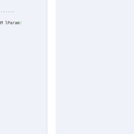
-------
AM lParam
)