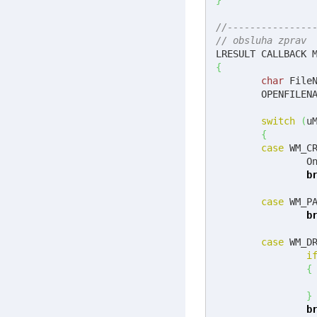
//---------------
// obsluha zprav
LRESULT CALLBACK 
{
char
 File
	OPENFILEN
switch
(
u
{
case
 WM_C
		
b
case
 WM_P
b
case
 WM_D
i
{
}
b