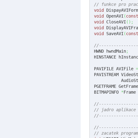
// funkce pro pra
void
 DispayAVIFor
void
 OpenAVI
(
cons
void
 CloseAVI
(
)
;
void
 DisplayAVIFr
void
 SaveAVI
(
cons
//---------------
HWND hwndMain
;
HINSTANCE hInstan
PAVIFILE AVIFile 
PAVISTREAM VideoS
           AudioS
PGETFRAME GetFram
BITMAPINFO 
*
Frame
//---------------
// jadro aplikace
//---------------
//---------------
// zacatek progra