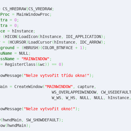
=
 CS_HREDRAW
|
CS_VREDRAW
;
dProc
=
 MainWindowProc
;
xtra
=
0
;
xtra
=
0
;
nce
=
 hInstance
;
=
(
HICON
)
LoadIcon
(
hInstance
,
 IDI_APPLICATION
)
;
r
=
(
HCURSOR
)
LoadCursor
(
hInstance
,
 IDC_ARROW
)
;
kground
=
(
HBRUSH
)
(
COLOR_BTNFACE 
+
1
)
;
nuName
=
 NULL
;
assName
=
"MAINWINDOW"
;
 
=
 RegisterClass
(
&
wc
)
)
==
0
)
ShowMessage
(
"Nelze vytvořit třídu okna!"
)
;
Main 
=
 CreateWindow
(
"MAINWINDOW"
,
 capture
,
					WS_OVERLAPPEDWINDOW
,
 CW_USEDEFAUL
					W_WS
,
 W_HS
,
 NULL
,
 NULL
,
 hInstance
ShowMessage
(
"Nelze vytvořit okno!"
)
;
w
(
hwndMain
,
 SW_SHOWDEFAULT
)
;
dow
(
hwndMain
)
;