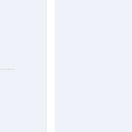
-------