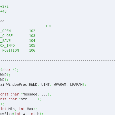
e W_WS	WS+272
e W_HS	HS+48
kna
#define	IDC_BMP				101
#define	IDC_BUTTON_OPEN		102
#define	IDC_BUTTON_CLOSE	103
#define	IDC_BUTTON_SAVE		104
#define	IDC_LIST_BOX_INFO	105
#define	IDC_SCROLL_POSITION	106
--------------------------------------------------------
w
(
char
*
)
;
HWND
)
;
WND
)
;
ACK MainWindowProc
(
HWND
,
 UINT
,
 WPARAM
,
 LPARAM
)
;
const
char
*
Message
,
 ...
)
;
onst
char
*
str
,
 ...
)
;
(
)
;
(
int
 Min
,
int
 Max
)
;
dowSize
(
int
 w
,
int
 h
)
;