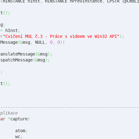
n
(
HINSTANCE hInst
,
 HINSTANCE hPrevInstance
,
 LPSTR lpCmdL
it
(
)
;
msg
;
 
=
 hInst
;
w
(
"Cvičení MUL č.3 - Práce s videem ve Win32 API"
)
;
tMessage
(
&
msg
,
 NULL
,
0
,
0
)
)
TranslateMessage
(
&
msg
)
;
DispatchMessage
(
&
msg
)
;
)
;
it
(
)
;
--------------------------------------------------------
aplikace
har
*
capture
)
	ATOM 		atom
;
	WNDCLASS 	wc
;