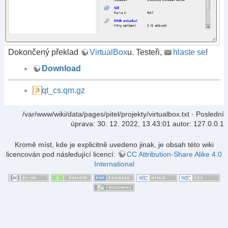
Dokončený překlad
VirtualBox
u. Testeři,
hlaste se
!
Download
qt_cs.qm.gz
/var/www/wiki/data/pages/pitel/projekty/virtualbox.txt
· Poslední
úprava:
30. 12. 2022, 13.43:01
autor:
127.0.0.1
Kromě míst, kde je explicitně uvedeno jinak, je obsah této wiki
licencován pod následující licencí:
CC Attribution-Share Alike 4.0
International