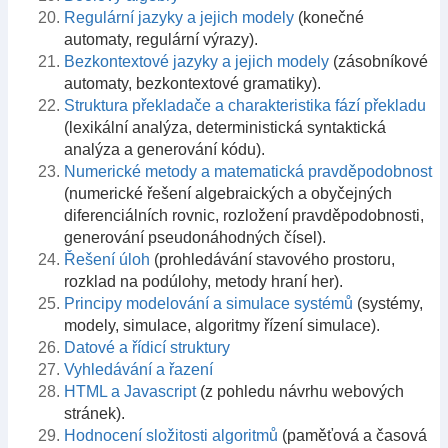
Regulární jazyky a jejich modely
(konečné
automaty, regulární výrazy).
Bezkontextové jazyky a jejich modely
(zásobníkové
automaty, bezkontextové gramatiky).
Struktura překladače a charakteristika fází překladu
(lexikální analýza, deterministická syntaktická
analýza a generování kódu).
Numerické metody a matematická pravděpodobnost
(numerické řešení algebraických a obyčejných
diferenciálních rovnic, rozložení pravděpodobnosti,
generování pseudonáhodných čísel).
Řešení úloh
(prohledávání stavového prostoru,
rozklad na podúlohy, metody hraní her).
Principy modelování a simulace systémů
(systémy,
modely, simulace, algoritmy řízení simulace).
Datové a řídicí struktury
Vyhledávání a řazení
HTML a Javascript
(z pohledu návrhu webových
stránek).
Hodnocení složitosti algoritmů
(paměťová a časová