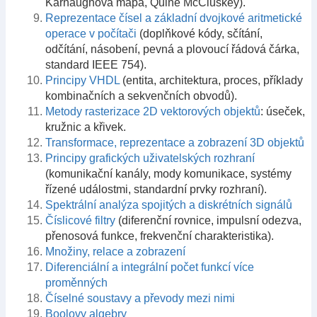
Karnaughova mapa, Quine McCluskey).
Reprezentace čísel a základní dvojkové aritmetické
operace v počítači
(doplňkové kódy, sčítání,
odčítání, násobení, pevná a plovoucí řádová čárka,
standard IEEE 754).
Principy VHDL
(entita, architektura, proces, příklady
kombinačních a sekvenčních obvodů).
Metody rasterizace 2D vektorových objektů
: úseček,
kružnic a křivek.
Transformace, reprezentace a zobrazení 3D objektů
Principy grafických uživatelských rozhraní
(komunikační kanály, mody komunikace, systémy
řízené událostmi, standardní prvky rozhraní).
Spektrální analýza spojitých a diskrétních signálů
Číslicové filtry
(diferenční rovnice, impulsní odezva,
přenosová funkce, frekvenční charakteristika).
Množiny, relace a zobrazení
Diferenciální a integrální počet funkcí více
proměnných
Číselné soustavy a převody mezi nimi
Boolovy algebry