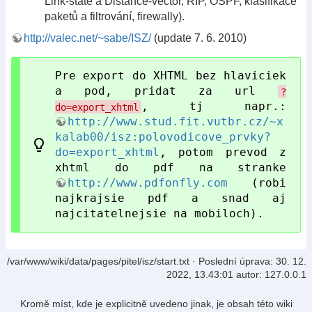
Link-state a Distance-vector, RIP, OSPF, klasifikace
paketů a filtrování, firewally).
http://valec.net/~sabe/ISZ/
(update 7. 6. 2010)
Pre export do XHTML bez hlaviciek
a pod, pridat za url
?
, tj napr.:
do=export_xhtml
http://www.stud.fit.vutbr.cz/~x
kalab00/isz:polovodicove_prvky?
do=export_xhtml
, potom prevod z
xhtml do pdf na stranke
http://www.pdfonfly.com
(robi
najkrajsie pdf a snad aj
najcitatelnejsie na mobiloch).
/var/www/wiki/data/pages/pitel/isz/start.txt
· Poslední úprava:
30. 12.
2022, 13.43:01
autor:
127.0.0.1
Kromě míst, kde je explicitně uvedeno jinak, je obsah této wiki