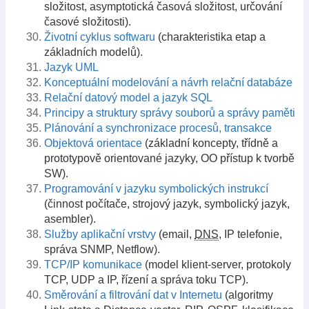
složitost, asymptotická časová složitost, určování
časové složitosti).
Životní cyklus softwaru
(charakteristika etap a
základních modelů).
Jazyk UML
Konceptuální modelování a návrh relační databáze
Relační datový model a jazyk SQL
Principy a struktury správy souborů a správy paměti
Plánování a synchronizace procesů, transakce
Objektová orientace
(základní koncepty, třídně a
prototypově orientované jazyky, OO přístup k tvorbě
SW).
Programování v jazyku symbolických instrukcí
(činnost počítače, strojový jazyk, symbolický jazyk,
asembler).
Služby aplikační vrstvy
(email,
DNS
, IP telefonie,
správa SNMP, Netflow).
TCP/IP komunikace
(model klient-server, protokoly
TCP, UDP a IP, řízení a správa toku TCP).
Směrování a filtrování dat v Internetu
(algoritmy