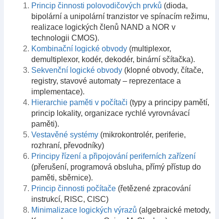
Princip činnosti polovodičových prvků
(dioda,
bipolární a unipolární tranzistor ve spínacím režimu,
realizace logických členů NAND a NOR v
technologii CMOS).
Kombinační logické obvody
(multiplexor,
demultiplexor, kodér, dekodér, binární sčítačka).
Sekvenční logické obvody
(klopné obvody, čítače,
registry, stavové automaty – reprezentace a
implementace).
Hierarchie paměti v počítači
(typy a principy pamětí,
princip lokality, organizace rychlé vyrovnávací
paměti).
Vestavěné systémy
(mikrokontrolér, periferie,
rozhraní, převodníky)
Principy řízení a připojování periferních zařízení
(přerušení, programová obsluha, přímý přístup do
paměti, sběrnice).
Princip činnosti počítače
(řetězené zpracování
instrukcí, RISC, CISC)
Minimalizace logických výrazů
(algebraické metody,