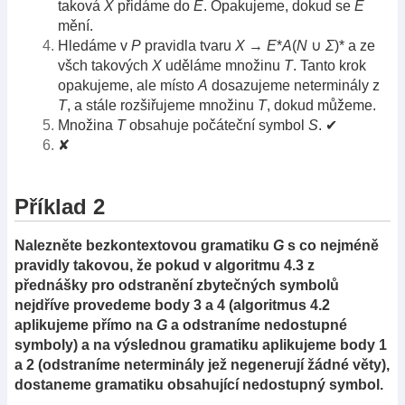
taková
X
přidáme do
E
. Opakujeme, dokud se
E
mění.
Hledáme v
P
pravidla tvaru
X
→
E
*
A
(
N
∪
Σ
)* a ze
všch takových
X
uděláme množinu
T
. Tanto krok
opakujeme, ale místo
A
dosazujeme neterminály z
T
, a stále rozšiřujeme množinu
T
, dokud můžeme.
Množina
T
obsahuje počáteční symbol
S
. ✔
✘
Příklad 2
Nalezněte bezkontextovou gramatiku
G
s co nejméně
pravidly takovou, že pokud v algoritmu 4.3 z
přednášky pro odstranění zbytečných symbolů
nejdříve provedeme body 3 a 4 (algoritmus 4.2
aplikujeme přímo na
G
a odstraníme nedostupné
symboly) a na výslednou gramatiku aplikujeme body 1
a 2 (odstraníme neterminály jež negenerují žádné věty),
dostaneme gramatiku obsahující nedostupný symbol.