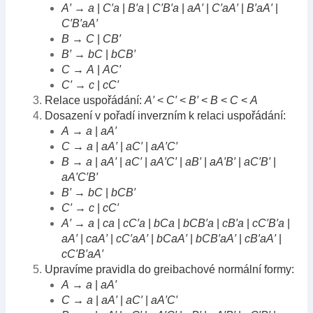
A′
→
a
|
C′a
|
B′a
|
C′B′a
|
aA′
|
C′aA′
|
B′aA′
|
C′B′aA′
B
→
C
|
CB′
B′
→
bC
|
bCB′
C
→
A
|
AC′
C′
→
c
|
cC′
Relace uspořádání:
A′
<
C′
<
B′
<
B
<
C
<
A
Dosazení v pořadí inverzním k relaci uspořádání:
A
→
a
|
aA′
C
→
a
|
aA′
|
aC′
|
aA′C′
B
→
a
|
aA′
|
aC′
|
aA′C′
|
aB′
|
aA′B′
|
aC′B′
|
aA′C′B′
B′
→
bC
|
bCB′
C′
→
c
|
cC′
A′
→
a
|
ca
|
cC′a
|
bCa
|
bCB′a
|
cB′a
|
cC′B′a
|
aA′
|
caA′
|
cC′aA′
|
bCaA′
|
bCB′aA′
|
cB′aA′
|
cC′B′aA′
Upravíme pravidla do greibachové normální formy:
A
→
a
|
aA′
C
→
a
|
aA′
|
aC′
|
aA′C′