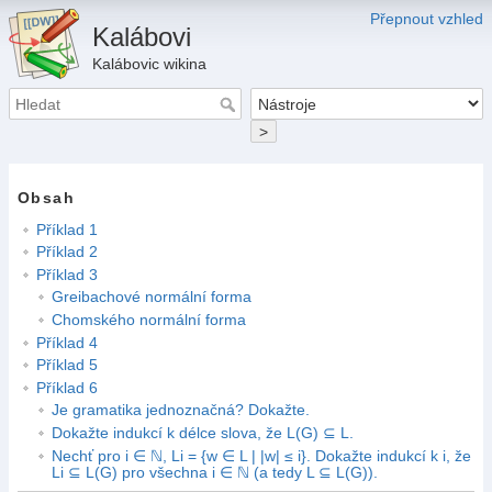
Přepnout vzhled
Kalábovi
Kalábovic wikina
>
Obsah
Příklad 1
Příklad 2
Příklad 3
Greibachové normální forma
Chomského normální forma
Příklad 4
Příklad 5
Příklad 6
Je gramatika jednoznačná? Dokažte.
Dokažte indukcí k délce slova, že L(G) ⊆ L.
Nechť pro i ∈ ℕ, Li = {w ∈ L | |w| ≤ i}. Dokažte indukcí k i, že
Li ⊆ L(G) pro všechna i ∈ ℕ (a tedy L ⊆ L(G)).