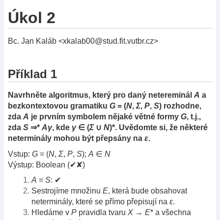
Úkol 2
Bc. Jan Kaláb <
xkalab00@stud.fit.vutbr.cz
>
Příklad 1
Navrhněte algoritmus, který pro daný netereminál
A
a
bezkontextovou gramatiku
G
= (
N
,
Σ
,
P
,
S
) rozhodne,
zda
A
je prvním symbolem nějaké větné formy
G
, t.j.,
zda
S
⇒*
Aγ
, kde
γ
∈ (
Σ
∪
N
)*. Uvědomte si, že některé
neterminály mohou být přepsány na
ε
.
Vstup:
G
= (
N
,
Σ
,
P
,
S
);
A
∈
N
Výstup: Boolean (✔✘)
A
=
S
: ✔
Sestrojíme množinu
E
, která bude obsahovat
neterminály, které se přímo přepisují na
ε
.
Hledáme v
P
pravidla tvaru
X
→
E
* a všechna