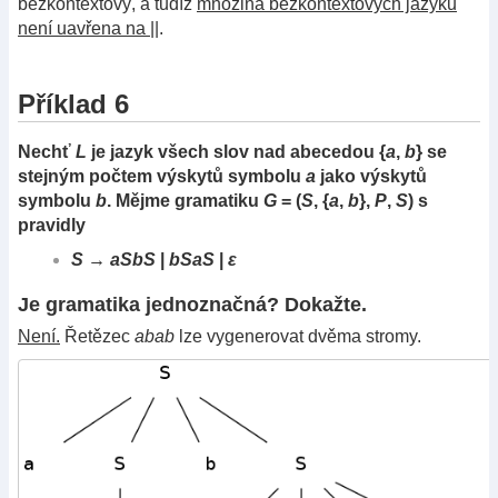
bezkontextový, a tudíž
množina bezkontextových jazyků
není uavřena na ||
.
Příklad 6
Nechť
L
je jazyk všech slov nad abecedou {
a
,
b
} se
stejným počtem výskytů symbolu
a
jako výskytů
symbolu
b
. Mějme gramatiku
G
= (
S
, {
a
,
b
},
P
,
S
) s
pravidly
S
→
aSbS
|
bSaS
|
ε
Je gramatika jednoznačná? Dokažte.
Není.
Řetězec
abab
lze vygenerovat dvěma stromy.