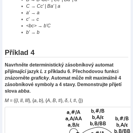
C
→
Cc′
|
Ba′
|
a
a′
→
a
c′
→
c
<bc>
→
b′C
b′
→
b
Příklad 4
Navrhněte deterministický zásobníkový automat
přijímající jazyk
L
z příkladu 6. Přechodovou funkci
znázorněte
graficky
. Automat může mít maximálně 4
zásobníkové symboly a 4 stavy. Demonstrujte přijetí
slova
abba
.
M
= ({
I
,
II
,
III
}, {
a
,
b
}, {
A
,
B
,
#
},
δ
,
I
,
#
, {})