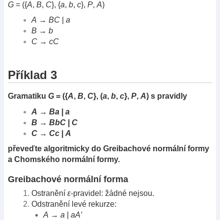
G
= ({
A
,
B
,
C
}, {
a
,
b
,
c
},
P
,
A
)
A
→
BC
|
a
B
→
b
C
→
cC
Příklad 3
Gramatiku
G
= ({
A
,
B
,
C
}, (
a
,
b
,
c
},
P
,
A
) s pravidly
A
→
Ba
|
a
B
→
BbC
|
C
C
→
Cc
|
A
převeďte algoritmicky do Greibachové normální formy
a Chomského normální formy.
Greibachové normální forma
Ostranění
ε
-pravidel: žádné nejsou.
Odstranění levé rekurze:
A
→
a
|
aA′