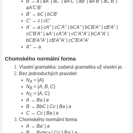
B
→
a
|
aA′
|
aC′
|
aA′C′
|
aB′
|
aA′B′
|
aC′B′
|
aA′C′B′
B′
→
bC
|
bCB′
C′
→
c
|
cC′
A′
→
a
|
cA″
|
cC′A″
|
bCA″
|
bCB′A″
|
cB′A″
|
cC′B′A″
|
aA′
|
cA″A′
|
cC′A″A′
|
bCA″A′
|
bCB′A″A′
|
cB′A″A′
|
cC′B′A″A′
A″
→
a
Chomského normální forma
Vlastní gramatika: zadaná gramatika už vlastní je.
Bez jednoduchých pravidel:
N
= {
A
}
A
N
= {
A
,
B
,
C
}
B
N
= {
A
,
C
}
C
A
→
Ba
|
a
B
→
BbC
|
Cc
|
Ba
|
a
C
→
Cc
|
Ba
|
a
Chomského normální forma
A
→
Ba′
|
a
B
→
B<bc>
|
Cc′
|
Ba′
|
a