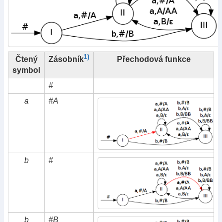
1)
Čtený
Přechodová funkce
Zásobník
symbol
#
a
#A
b
#
b
#B