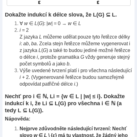
Dokažte indukcí k délce slova, že L(G) ⊆ L.
∀
w
∈
L
(
G
): |
w
| = 0 →
w
∈
L
i
= 2
Z jazyka
L
můžeme udělat pouze tyto řetězce délky
i
:
ab
,
ba
. Zcela stejn řetězce můžeme vygenerovat i
z jazyka
L
(
G
) a také to budou jediné možné řetězce
o délce
i
, protože gramatika
G
vždy generuje stejný
počet symbolů
a
jako
b
.
Výše uvedené tvrzení platí i pro všechna následující
i
+ 2. (Vygenerované řetězce budou samozřejmě
odpovídat patřičné délce
i
.)
Nechť pro i ∈ ℕ, Li = {w ∈ L | |w| ≤ i}. Dokažte
indukcí k i, že Li ⊆ L(G) pro všechna i ∈ ℕ (a
tedy L ⊆ L(G)).
Nápověda:
Nejprve zdůvodněte následující tvrzení: Nechť
slovo
w
∈
L
\ {
ε
} má tu vlastnost, že žádný jeho