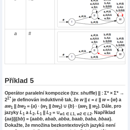
a
#
Příklad 5
Operátor paralelní kompozice (tzv.
shuffle
) || : Σ* × Σ* →
Σ*
2
je definován induktivně tak, že
w
||
ε
=
ε
||
w
= {
w
} a
aw
||
bw
= {
a
} · (
w
||
bw
) ∪ {
b
} · (a
w
||
w
). Dále, pro
1
2
1
2
1
2
jazyky
L
a
L
,
L
||
L
= ∪
. Například
1
2
1
2
w
1 ∈
L
1,
w
2 ∈
L
2
{
aa
}||{
bb
} = {
aabb
,
abab
,
abba
,
baab
,
baba
,
bbaa
}.
Dokažte, že množina bezkontextových jazyků není