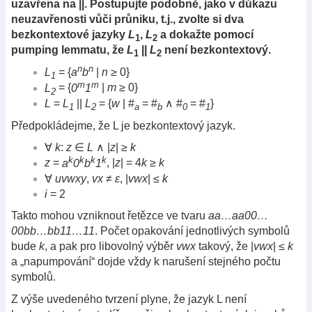
uzavřena na ||. Postupujte podobně, jako v důkazu
neuzavřenosti vůči průniku, t.j., zvolte si dva
bezkontextové jazyky
L
,
L
a dokažte pomocí
1
2
pumping lemmatu, že
L
||
L
není bezkontextový.
1
2
n
n
L
= {
a
b
|
n
≥ 0}
1
m
m
L
= {
0
1
|
m
≥ 0}
2
L
=
L
||
L
= {
w
| #
= #
∧ #
= #
}
1
2
a
b
0
1
Předpokládejme, že L je bezkontextový jazyk.
∀
k
:
z
∈
L
∧ |
z
| ≥
k
k
k
k
k
z
=
a
0
b
1
, |
z
| = 4
k
≥
k
∀
uvwxy
,
vx
≠
ε
, |
vwx
| ≤
k
i
= 2
Takto mohou vzniknout řetězce ve tvaru
aa…aa00…
00bb…bb11…11
. Počet opakování jednotlivých symbolů
bude
k
, a pak pro libovolný výběr
vwx
takový, že |
vwx
| ≤
k
a „napumpování“ dojde vždy k narušení stejného počtu
symbolů.
Z výše uvedeného tvrzení plyne, že jazyk L není