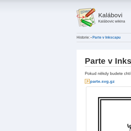
Kalábovi
Kalábovic wikina
Historie:
Parte v Inkscapu
•
Parte v Ink
Pokud někdy budete chtít
parte.svg.gz