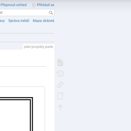
Přepnout vzhled
Přihlásit se
avy
Správa médií
Mapa stránek
pitel:projekty:parte